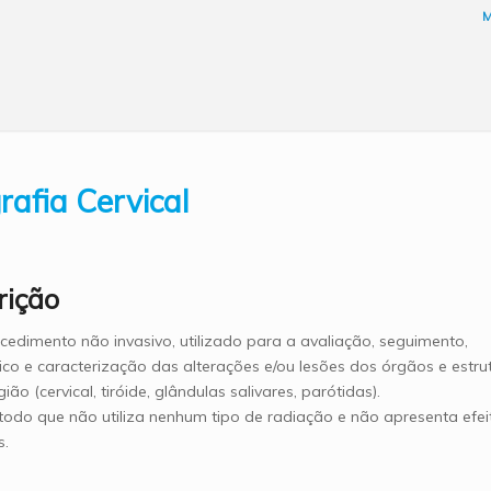
rafia Cervical
rição
cedimento não invasivo, utilizado para a avaliação, seguimento,
ico e caracterização das alterações e/ou lesões dos órgãos e estru
ião (cervical, tiróide, glândulas salivares, parótidas).
odo que não utiliza nenhum tipo de radiação e não apresenta efei
s.