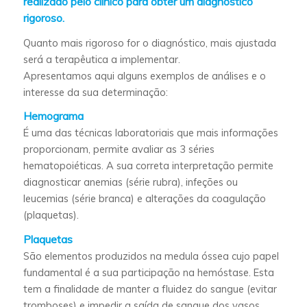
realizado pelo clínico para obter um diagnóstico
rigoroso.
Quanto mais rigoroso for o diagnóstico, mais ajustada
será a terapêutica a implementar.
Apresentamos aqui alguns exemplos de análises e o
interesse da sua determinação:
Hemograma
É uma das técnicas laboratoriais que mais informações
proporcionam, permite avaliar as 3 séries
hematopoiéticas. A sua correta interpretação permite
diagnosticar anemias (série rubra), infeções ou
leucemias (série branca) e alterações da coagulação
(plaquetas).
Plaquetas
São elementos produzidos na medula óssea cujo papel
fundamental é a sua participação na hemóstase. Esta
tem a finalidade de manter a fluidez do sangue (evitar
tromboses) e impedir a saída de sangue dos vasos