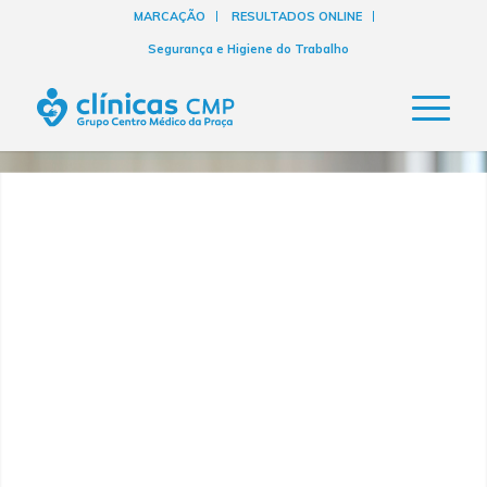
MARCAÇÃO
RESULTADOS ONLINE
Segurança e Higiene do Trabalho
Colheitas
nas Empresas
As colheitas nas empresas são realizadas
de Segunda a Sexta, pelo SNS, Seguros
de Saúde ou Particular.
As marcações podem ser feitas
presencialmente ou pelo 256 830 700.