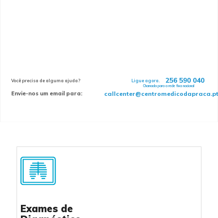
256 590 040
Você precisa de alguma ajuda?
Ligue agora.
Chamada para a rede fixa nacional
Envie-nos um email para:
callcenter@centromedicodapraca.p
Exames de